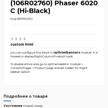
(106R02760) Phaser 6020
C (Hi-Black)
Код
989999230
custom html
you can configure this block in
iqithtmlbanners
module. It is
hooked in displayRightColumnProduct hook.
To disable entire area go to iqitthemeeditor module >
Content/Pages > Product page and set hidden for Right
sidebar option
Подробнее о товаре
Состояние
Новый товар