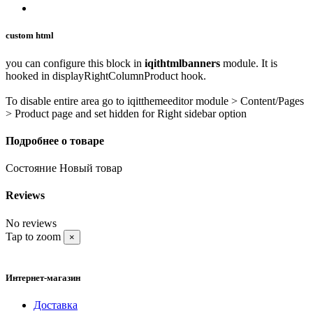
custom html
you can configure this block in
iqithtmlbanners
module. It is
hooked in displayRightColumnProduct hook.
To disable entire area go to iqitthemeeditor module > Content/Pages
> Product page and set hidden for Right sidebar option
Подробнее о товаре
Состояние
Новый товар
Reviews
No reviews
Tap to zoom
×
Интернет-магазин
Доставка