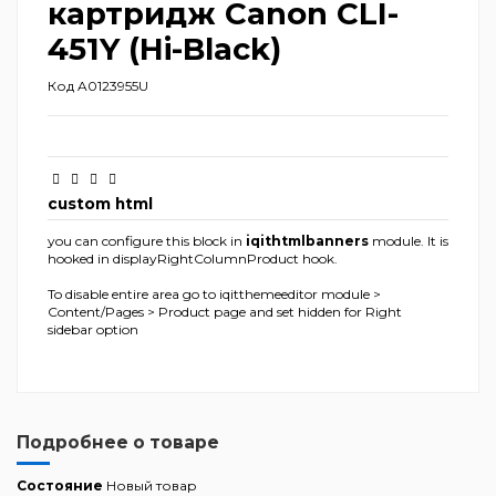
картридж Canon CLI-
451Y (Hi-Black)
Код
A0123955U
custom html
you can configure this block in
iqithtmlbanners
module. It is
hooked in displayRightColumnProduct hook.
To disable entire area go to iqitthemeeditor module >
Content/Pages > Product page and set hidden for Right
sidebar option
Подробнее о товаре
Состояние
Новый товар