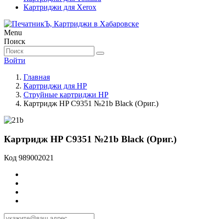
Картриджи для Xerox
Menu
Поиск
Войти
Главная
Картриджи для HP
Струйные картриджи HP
Картридж HP C9351 №21b Black (Ориг.)
Картридж HP C9351 №21b Black (Ориг.)
Код
989002021