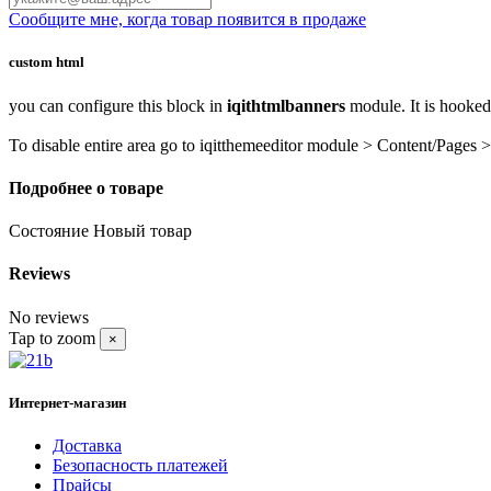
Сообщите мне, когда товар появится в продаже
custom html
you can configure this block in
iqithtmlbanners
module. It is hooke
To disable entire area go to iqitthemeeditor module > Content/Pages >
Подробнее о товаре
Состояние
Новый товар
Reviews
No reviews
Tap to zoom
×
Интернет-магазин
Доставка
Безопасность платежей
Прайсы