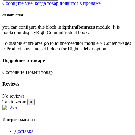
Сообщите мне, когда товар появится в продаже
custom html
you can configure this block in
iqithtmlbanners
module. It is
hooked in displayRightColumnProduct hook.
To disable entire area go to iqitthemeeditor module > Content/Pages
> Product page and set hidden for Right sidebar option
Подробнее о товаре
Состояние
Новый товар
Reviews
No reviews
Tap to zoom
×
Интернет-магазин
Доставка